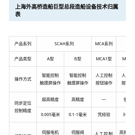
上海外高桥造船巨型总段造船设备技术归属
表
产品系列
SCAH系列
MCA系列
产品类型
A型
B型
MCA1型
MCA2
智能控制
智能控制
人工控制
人工控
操作方式
触摸屏操作
触摸屏操作
按钮操作
按钮操
超高精度
高精度
—
低精
同步定位
控制精度
0.005毫米
0.1-1毫米
凭经验
3-5毫
伺服电机
伺服阀
高频通
人工控制