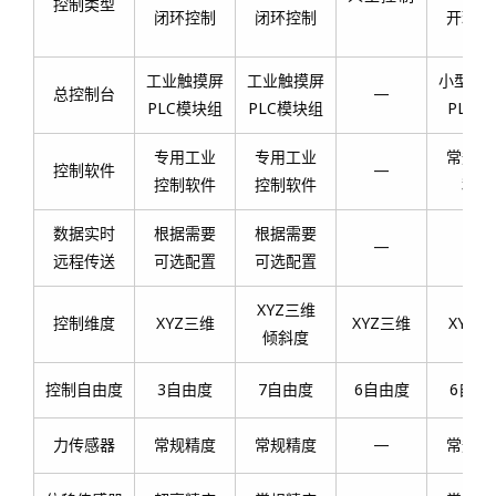
控制类型
闭环控制
闭环控制
开环控
工业触摸屏
工业触摸屏
小型显
总控制台
—
PLC模块组
PLC模块组
PLC模
专用工业
专用工业
常规显
控制软件
—
控制软件
控制软件
程序
数据实时
根据需要
根据需要
—
—
远程传送
可选配置
可选配置
XYZ三维
控制维度
XYZ三维
XYZ三维
XYZ三
倾斜度
控制自由度
3自由度
7自由度
6自由度
6自由
力传感器
常规精度
常规精度
—
常规精