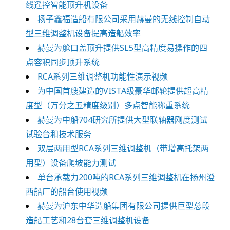
线遥控智能顶升机设备
扬子鑫福造船有限公司采用赫曼的无线控制自动
型三维调整机设备提高造船效率
赫曼为舱口盖顶升提供SL5型高精度易操作的四
点容积同步顶升系统
RCA系列三维调整机功能性演示视频
为中国首艘建造的VISTA级豪华邮轮提供超高精
度型（万分之五精度级别）多点智能称重系统
赫曼为中船704研究所提供大型联轴器刚度测试
试验台和技术服务
双层两用型RCA系列三维调整机（带增高托架两
用型）设备爬坡能力测试
单台承载力200吨的RCA系列三维调整机在扬州澄
西船厂的船台使用视频
赫曼为沪东中华造船集团有限公司提供巨型总段
造船工艺和28台套三维调整机设备