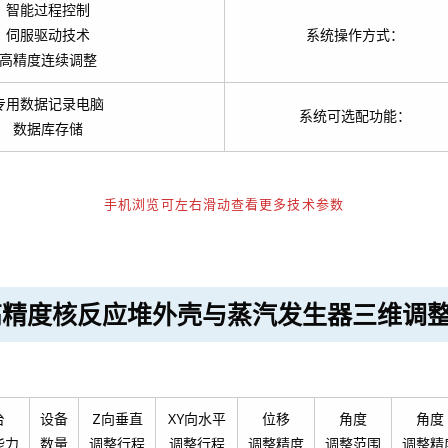
智能过程控制
伺服驱动技术
系统操作方式：
高精度连续调整
专用数据记录电脑
系统可选配功能：
数据库存储
手机浏览可左右滑动查看更多技术参数
制高精度核反应堆外壳与蒸汽发生器三维调
台
设备
Z向垂直
XY向水平
位移
角度
角度
能力
数量
调整行程
调整行程
调整精度
调整范围
调整精